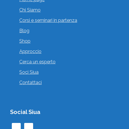
Chi Siamo
Corsi e seminari in partenza
Blog
ALESSANDRO PAZIENZA
Shop
,
Consulenti della Relazione Felina
Approccio
, , , Italia
Cerca un esperto
Vai al profilo
Soci Siua
Contattaci
Social Siua
ALICE GREMASI
,
Esperto di Zooantropologia
Operatori di
,
Zooantropologia Didattica