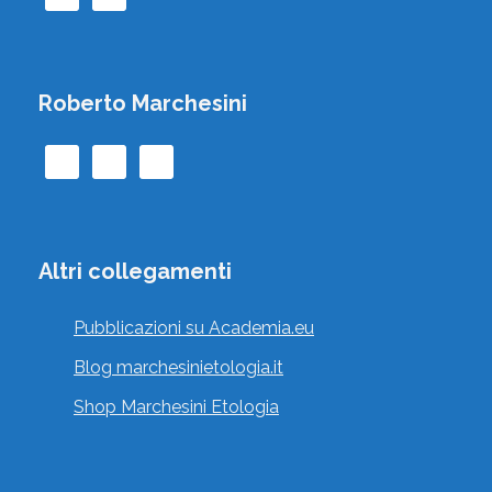
, , , Italia
Vai al profilo
Roberto Marchesini
AMBROGI CECILIA
Altri collegamenti
Vecchiano, Pisa, Toscana, Italia
Pubblicazioni su Academia.eu
Vai al profilo
Blog marchesinietologia.it
Shop Marchesini Etologia