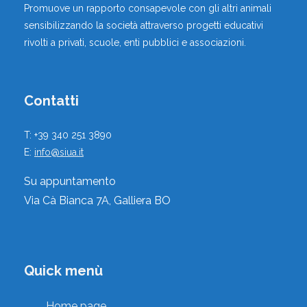
Promuove un rapporto consapevole con gli altri animali
,
Educatori Cinofili
sensibilizzando la società attraverso progetti educativi
rivolti a privati, scuole, enti pubblici e associazioni.
Azzanello, Cremona, Lombardia, Italia
Vai al profilo
Contatti
T: +39 340 251 3890
E:
info@siua.it
Su appuntamento
ALESSANDRO BRISTOT
Via Cà Bianca 7A, Galliera BO
,
Istruttori Cinofili
Milano, Milano, Lombardia, Italia
Quick menù
Vai al profilo
Home page