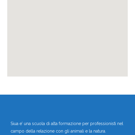
ALBERTAZZI FRANCESCO
,
Educatori Cinofili
Operatori di Zooantropologia
,
Didattica
Zola Predosa, Bologna, Emilia-romagna, Italia
Vai al profilo
Siua e’ una scuola di alta formazione per professionisti nel
campo della relazione con gli animali e la natura.
ALBERTO DUSI