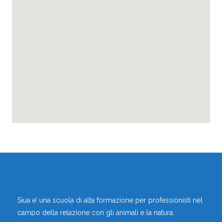
,
,
Educatori Cinofili
Operatori di Canile
Montevecchia, Lecco, Lombardia, Italia
Vai al profilo
Siua e’ una scuola di alta formazione per professionisti nel
campo della relazione con gli animali e la natura.