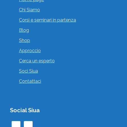
Chi Siamo
Corsi e seminari in partenza
Blog
ALESSANDRO PAZIENZA
Shop
,
Consulenti della Relazione Felina
Approccio
, , , Italia
Cerca un esperto
Vai al profilo
Soci Siua
Contattaci
Social Siua
ALICE GREMASI
,
Esperto di Zooantropologia
Operatori di
,
Zooantropologia Didattica