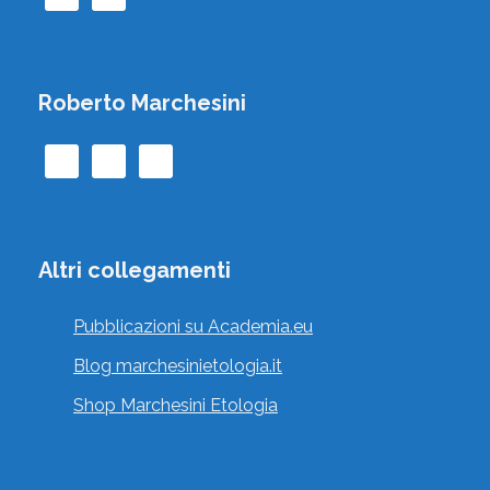
, , , Italia
Vai al profilo
Roberto Marchesini
AMBROGI CECILIA
Altri collegamenti
Vecchiano, Pisa, Toscana, Italia
Pubblicazioni su Academia.eu
Vai al profilo
Blog marchesinietologia.it
Shop Marchesini Etologia