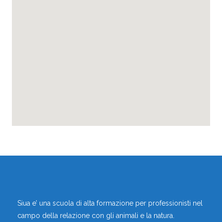
ALBERTAZZI FRANCESCO
,
Educatori Cinofili
Operatori di Zooantropologia
,
Didattica
Zola Predosa, Bologna, Emilia-romagna, Italia
Vai al profilo
Siua e’ una scuola di alta formazione per professionisti nel
campo della relazione con gli animali e la natura.
ALBERTO DUSI