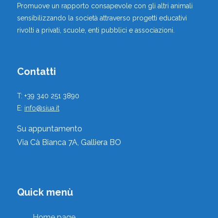
Promuove un rapporto consapevole con gli altri animali
,
Educatori Cinofili
sensibilizzando la società attraverso progetti educativi
rivolti a privati, scuole, enti pubblici e associazioni.
Azzanello, Cremona, Lombardia, Italia
Vai al profilo
Contatti
T: +39 340 251 3890
E:
info@siua.it
Su appuntamento
ALESSANDRO BRISTOT
Via Cà Bianca 7A, Galliera BO
,
Istruttori Cinofili
Milano, Milano, Lombardia, Italia
Quick menù
Vai al profilo
Home page