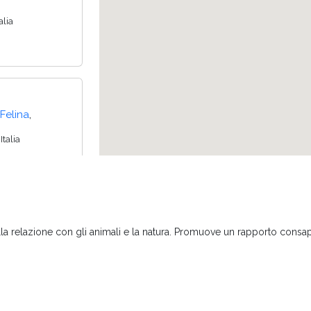
alia
,
Felina
talia
A
,
la relazione con gli animali e la natura. Promuove un rapporto consape
Felina
a, Italia