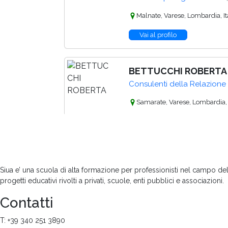
Malnate, Varese, Lombardia, It
Vai al profilo
BETTUCCHI ROBERTA
Consulenti della Relazione 
Samarate, Varese, Lombardia, I
Vai al profilo
CHILOIRO ELISABETT
Siua e’ una scuola di alta formazione per professionisti nel campo del
Consulenti della Relazione 
progetti educativi rivolti a privati, scuole, enti pubblici e associazioni.
Solbiate Arno, Varese, Lombardi
Contatti
Vai al profilo
T: +39 340 251 3890