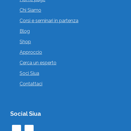
Chi Siamo
Corsi e seminari in partenza
Blog
ALESSANDRO PAZIENZA
Shop
,
Consulenti della Relazione Felina
Approccio
, , , Italia
Cerca un esperto
Vai al profilo
Soci Siua
Contattaci
Social Siua
ALICE GREMASI
,
Esperto di Zooantropologia
Operatori di
,
Zooantropologia Didattica