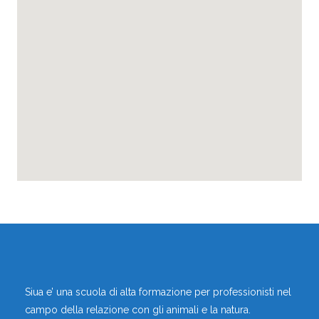
ALBERTAZZI FRANCESCO
,
Educatori Cinofili
Operatori di Zooantropologia
,
Didattica
Zola Predosa, Bologna, Emilia-romagna, Italia
Vai al profilo
Siua e’ una scuola di alta formazione per professionisti nel
campo della relazione con gli animali e la natura.
ALBERTO DUSI