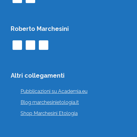
, , , Italia
Vai al profilo
Roberto Marchesini
AMBROGI CECILIA
Altri collegamenti
Vecchiano, Pisa, Toscana, Italia
Pubblicazioni su Academia.eu
Vai al profilo
Blog marchesinietologia.it
Shop Marchesini Etologia