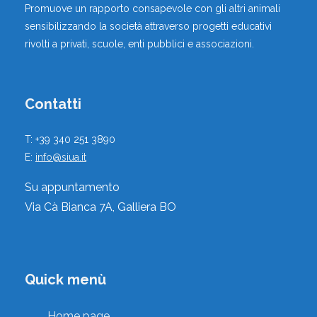
Promuove un rapporto consapevole con gli altri animali
,
Educatori Cinofili
sensibilizzando la società attraverso progetti educativi
rivolti a privati, scuole, enti pubblici e associazioni.
Azzanello, Cremona, Lombardia, Italia
Vai al profilo
Contatti
T: +39 340 251 3890
E:
info@siua.it
Su appuntamento
ALESSANDRO BRISTOT
Via Cà Bianca 7A, Galliera BO
,
Istruttori Cinofili
Milano, Milano, Lombardia, Italia
Quick menù
Vai al profilo
Home page