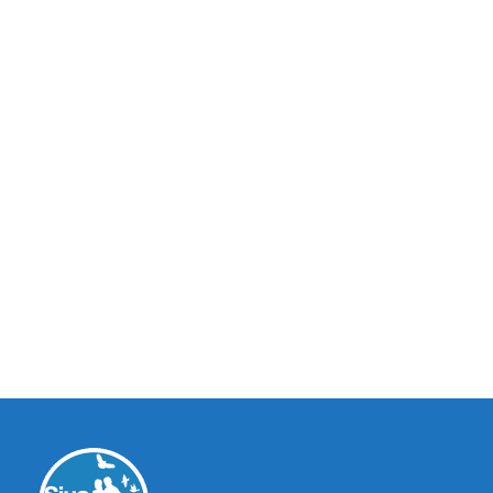
Recanati, Macerata, Marche, Italia
Vai al profilo
Mariaclaudia Petrei
,
Consulenti della Relazione Felina
Macerata, Macerata, Marche, Italia
Vai al profilo