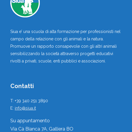
MORICI FEDERICA
,
,
Consulenti della Relazione Felina
Medici Veterinari
Siua e’ una scuola di alta formazione per professionisti nel
Macerata, Macerata, Marche, Italia
campo della relazione con gli animali e la natura.
Promuove un rapporto consapevole con gli altri animali
Vai al profilo
sensibilizzando la società attraverso progetti educativi
rivolti a privati, scuole, enti pubblici e associazioni.
Contatti
REGINELLI STEFANO
T: +39 340 251 3890
,
,
Educatori Cinofili
Operatori di Canile
E:
info@siua.it
Recanati, Macerata, Marche, Italia
Su appuntamento
Via Cà Bianca 7A, Galliera BO
Vai al profilo