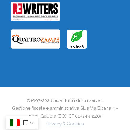
GRECO CLAUDIO
Cumiana, Torino, Piemonte, Italia
Vai al profilo
INTILI NORUENA
,
,
Educatori Cinofili
Istruttori Cinofili
Operatori di
©1997-2026 Siua. Tutti i diritti riservati.
,
Canile
Gestione fiscale e amministrativa Siua Via Bisana 4 -
Rivalta Di Torino, Torino, Piemonte, Italia
40015 Galliera (BO). CF 01924991209
IT
Privacy & Cookies
Vai al profilo