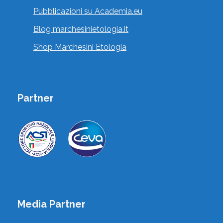
Rivarolo Canavese, Torino, Piemonte, Italia
Pubblicazioni su Academia.eu
Blog marchesinietologia.it
Vai al profilo
Shop Marchesini Etologia
Partner
DI PIERRO FRANCESCO
,
Consulenti della Relazione Felina
Torino, Torino, Piemonte, Italia
Vai al profilo
Media Partner