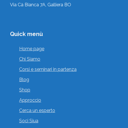
,
Consulenti della Relazione Felina
Via Cà Bianca 7A, Galliera BO
, Torino, Piemonte, Italia
Vai al profilo
Quick menù
Home page
Chi Siamo
Corsi e seminari in partenza
CORNIATI SONIA
Blog
,
,
Educatori Cinofili
Istruttori Cinofili
Shop
Pavone Canavese, Torino, Piemonte, Italia
Approccio
Vai al profilo
Cerca un esperto
Soci Siua