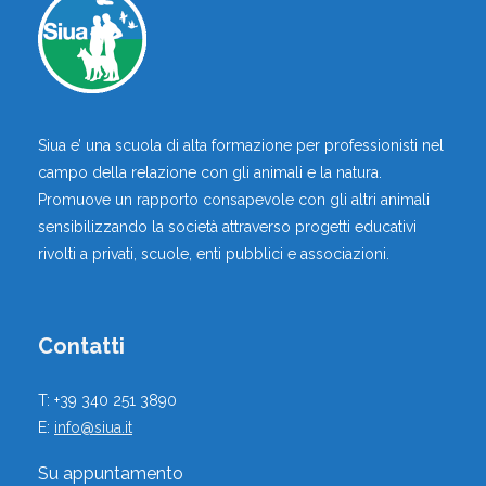
CENNA PAOLO
Siua e’ una scuola di alta formazione per professionisti nel
campo della relazione con gli animali e la natura.
,
,
Educatori Cinofili
Istruttori Cinofili
Promuove un rapporto consapevole con gli altri animali
Torino, Torino, Piemonte, Italia
sensibilizzando la società attraverso progetti educativi
rivolti a privati, scuole, enti pubblici e associazioni.
Vai al profilo
Contatti
T: +39 340 251 3890
E:
info@siua.it
CINZIA BATTEZZATI
Su appuntamento