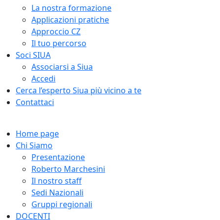
La nostra formazione
Applicazioni pratiche
Approccio CZ
Il tuo percorso
Soci SIUA
Associarsi a Siua
Accedi
Cerca l’esperto Siua più vicino a te
Contattaci
Home page
Chi Siamo
Presentazione
Roberto Marchesini
Il nostro staff
Sedi Nazionali
Gruppi regionali
DOCENTI