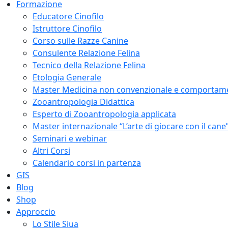
Formazione
Educatore Cinofilo
Istruttore Cinofilo
Corso sulle Razze Canine
Consulente Relazione Felina
Tecnico della Relazione Felina
Etologia Generale
Master Medicina non convenzionale e comportam
Zooantropologia Didattica
Esperto di Zooantropologia applicata
Master internazionale “L’arte di giocare con il cane
Seminari e webinar
Altri Corsi
Calendario corsi in partenza
GIS
Blog
Shop
Approccio
Lo Stile Siua