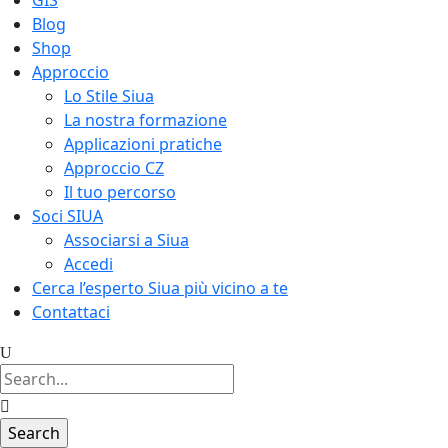
GIS
Blog
Shop
Approccio
Lo Stile Siua
La nostra formazione
Applicazioni pratiche
Approccio CZ
Il tuo percorso
Soci SIUA
Associarsi a Siua
Accedi
Cerca l’esperto Siua più vicino a te
Contattaci