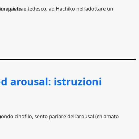
ador scagli la prima pietra.
ed arousal: istruzioni
e).