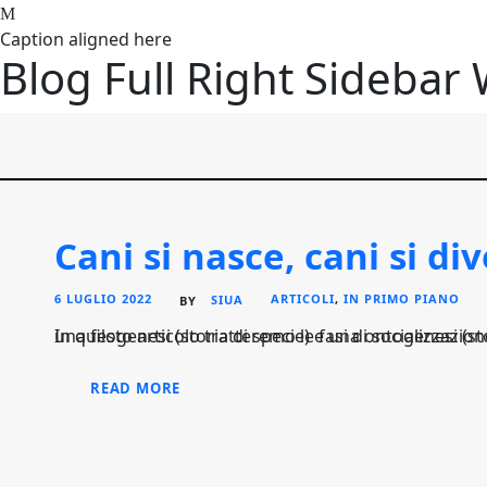
Caption aligned here
Blog Full Right Sidebar
Cani si nasce, cani si di
6 LUGLIO 2022
SIUA
ARTICOLI
,
IN PRIMO PIANO
BY
In questo articolo tratteremo le fasi di socializzazione del cane, poiché, partendo dal fatto che esiste una filogenesi (s
READ MORE