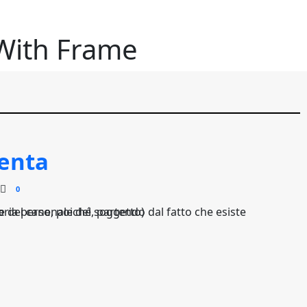
 With Frame
venta
0
toria di specie) e una ontogenesi (storia personale del soggetto)