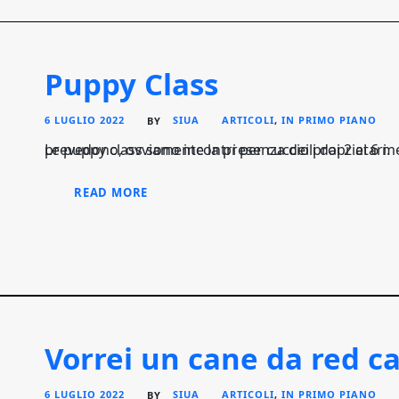
Puppy Class
6 LUGLIO 2022
SIUA
ARTICOLI
,
IN PRIMO PIANO
BY
Le puppy class sono incontri per cuccioli dai 2 ai 6 mesi, aperti a soggetti di tutte le razze e taglie, che prevedono, ovviamente la presenza dei proprietari.
READ MORE
Vorrei un cane da red c
6 LUGLIO 2022
SIUA
ARTICOLI
,
IN PRIMO PIANO
BY