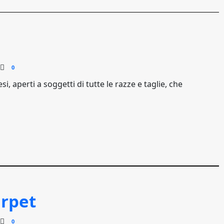
0
arpet
0