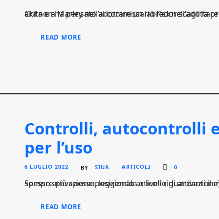
Chi non ha pensato al commissario Rex nell’adottare un pastore tedesco, ad Hachiko nell’adottare un akita e a Marley nell’adottare un labr
READ MORE
Controlli, autocontrolli 
per l’uso
6 LUGLIO 2022
SIUA
ARTICOLI
0
BY
Sempre più spesso, leggendo articoli riguardanti il mondo cinofilo, sento parlare dell’arousal (chiamato spesso attivazione posizionale o livello di attivazion
READ MORE