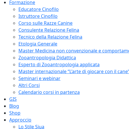
Formazione
Educatore Cinofilo
Istruttore Cinofilo
Corso sulle Razze Canine
Consulente Relazione Felina
Tecnico della Relazione Felina
Etologia Generale
Master Medicina non convenzionale e comportam
Zooantropologia Didattica
Esperto di Zooantropologia applicata
Master internazionale “L’arte di giocare con il cane
Seminari e webinar
Altri Corsi
Calendario corsi in partenza
GIS
Blog
Shop
Approccio
Lo Stile Siua