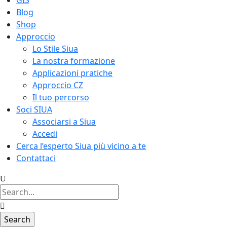
GIS
Blog
Shop
Approccio
Lo Stile Siua
La nostra formazione
Applicazioni pratiche
Approccio CZ
Il tuo percorso
Soci SIUA
Associarsi a Siua
Accedi
Cerca l’esperto Siua più vicino a te
Contattaci