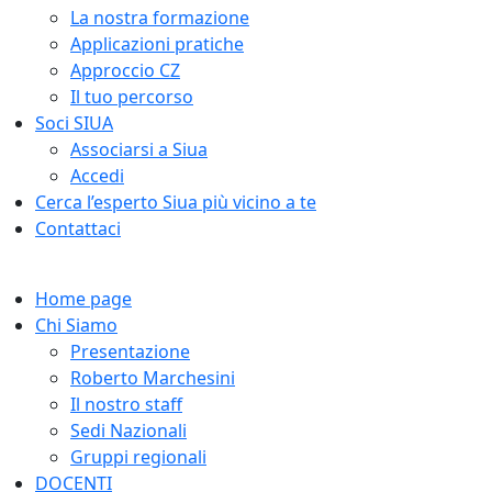
La nostra formazione
Applicazioni pratiche
Approccio CZ
Il tuo percorso
Soci SIUA
Associarsi a Siua
Accedi
Cerca l’esperto Siua più vicino a te
Contattaci
Home page
Chi Siamo
Presentazione
Roberto Marchesini
Il nostro staff
Sedi Nazionali
Gruppi regionali
DOCENTI