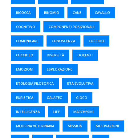
BICOCCA
BINOMIO
CANE
CAVALLO
COGNITIVO
COMPONENTI POSIZIONALI
COMUNICARE
CONOSCENZA
CUCCIOLI
CUCCIOLO
DIVERSITÀ
DOCENTI
EMOZIONI
ESPLORAZIONE
ETOLOGIA FILOSOFICA
ETÀ EVOLUTIVA
EURISTICA
GALATEO
GIOCO
INTELLIGENZA
LIFE
MARCHESINI
MEDICINA VETERINARIA
MISSION
MOTIVAZIONI