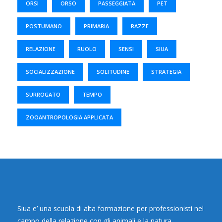
ORSI
ORSO
PASSEGGIATA
PET
POSTUMANO
PRIMARIA
RAZZE
RELAZIONE
RUOLO
SENSI
SIUA
SOCIALIZZAZIONE
SOLITUDINE
STRATEGIA
SURROGATO
TEMPO
ZOOANTROPOLOGIA APPLICATA
Siua e’ una scuola di alta formazione per professionisti nel
campo della relazione con gli animali e la natura.