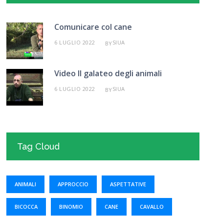
Comunicare col cane
6 LUGLIO 2022
SIUA
BY
Video Il galateo degli animali
6 LUGLIO 2022
SIUA
BY
Tag Cloud
ANIMALI
APPROCCIO
ASPETTATIVE
BICOCCA
BINOMIO
CANE
CAVALLO