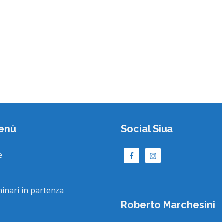
enù
Social Siua
e
minari in partenza
Roberto Marchesini