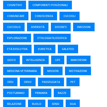
COGNITIVO
COMPONENTI POSIZIONALI
COMUNICARE
CONOSCENZA
CUCCIOLI
CUCCIOLO
DIVERSITÀ
DOCENTI
EMOZIONI
ESPLORAZIONE
ETOLOGIA FILOSOFICA
ETÀ EVOLUTIVA
EURISTICA
GALATEO
GIOCO
INTELLIGENZA
LIFE
MARCHESINI
MEDICINA VETERINARIA
MISSION
MOTIVAZIONI
ORSI
ORSO
PASSEGGIATA
PET
POSTUMANO
PRIMARIA
RAZZE
RELAZIONE
RUOLO
SENSI
SIUA