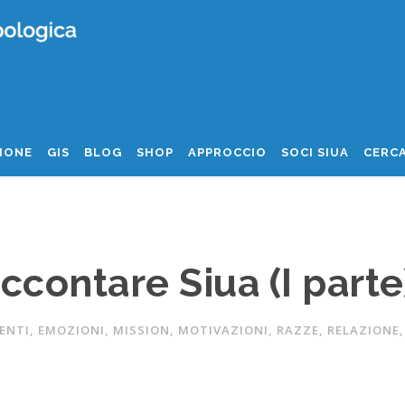
IONE
GIS
BLOG
SHOP
APPROCCIO
SOCI SIUA
CERCA
ccontare Siua (I parte
ENTI
,
EMOZIONI
,
MISSION
,
MOTIVAZIONI
,
RAZZE
,
RELAZIONE
,