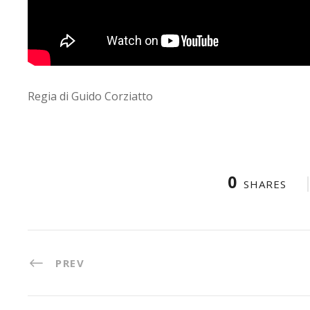
Regia di Guido Corziatto
0
SHARES
PREV