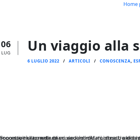
Home 
Un viaggio alla s
06
LUG
6 LUGLIO 2022
ARTICOLI
CONOSCENZA
,
ES
Sono appena tornata da un viaggio in Marocco e, tra le tante ricchezze che mi sono portata a casa, ho ancora impresso nella mente gli sguardi incrociati, intensi, carichi di essenza e di diffidenza, ognuno con la sua storia e la sua soggettività, sguardi umani, sguardi di cani, di gat