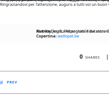
Ringraziandovi per l’attenzione, auguro a tutti voi un buon v
Autrice:
Jessica Alberghini. Educatore Cinofilo Siua e FICSS, Tutor e Docente Siua, Tecnico di MobilityDog®, Re
Copertina:
wellopet.be
0
SHARES
PREV