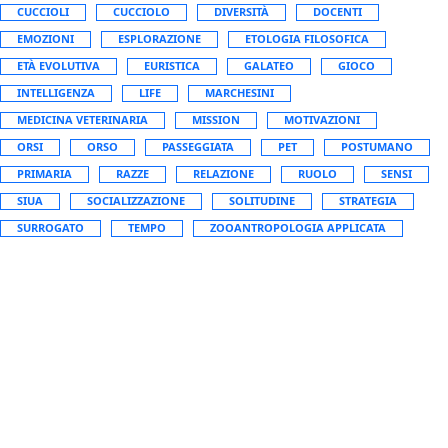
CUCCIOLI
CUCCIOLO
DIVERSITÀ
DOCENTI
EMOZIONI
ESPLORAZIONE
ETOLOGIA FILOSOFICA
ETÀ EVOLUTIVA
EURISTICA
GALATEO
GIOCO
INTELLIGENZA
LIFE
MARCHESINI
MEDICINA VETERINARIA
MISSION
MOTIVAZIONI
ORSI
ORSO
PASSEGGIATA
PET
POSTUMANO
PRIMARIA
RAZZE
RELAZIONE
RUOLO
SENSI
SIUA
SOCIALIZZAZIONE
SOLITUDINE
STRATEGIA
SURROGATO
TEMPO
ZOOANTROPOLOGIA APPLICATA