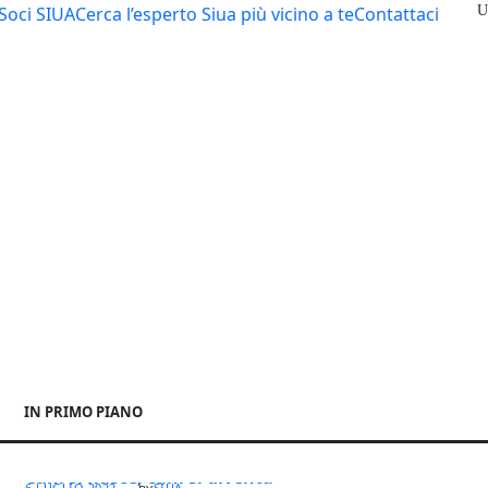
Soci SIUA
Cerca l’esperto Siua più vicino a te
Contattaci
IN PRIMO PIANO
Cani si nasce, cani si diventa
6 LUGLIO 2022
SIUA