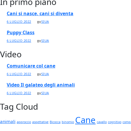
In primo piano
Cani si nasce, cani si diventa
6 LUGLIO 2022
SIUA
BY
Puppy Class
6 LUGLIO 2022
SIUA
BY
Video
Comunicare col cane
6 LUGLIO 2022
SIUA
BY
Video Il galateo degli animali
6 LUGLIO 2022
SIUA
BY
Tag Cloud
Cane
animali
approccio
aspettative
Bicocca
binomio
cavallo
cognitivo
compo