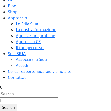
GIS
Blog
Shop
Approccio
Lo Stile Siua
La nostra formazione
Applicazioni pratiche
Approccio CZ
Il tuo percorso
Soci SIUA
Associarsi a Siua
Accedi
Cerca l’esperto Siua più vicino a te
Contattaci