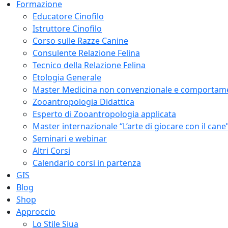
Formazione
Educatore Cinofilo
Istruttore Cinofilo
Corso sulle Razze Canine
Consulente Relazione Felina
Tecnico della Relazione Felina
Etologia Generale
Master Medicina non convenzionale e comportam
Zooantropologia Didattica
Esperto di Zooantropologia applicata
Master internazionale “L’arte di giocare con il cane
Seminari e webinar
Altri Corsi
Calendario corsi in partenza
GIS
Blog
Shop
Approccio
Lo Stile Siua