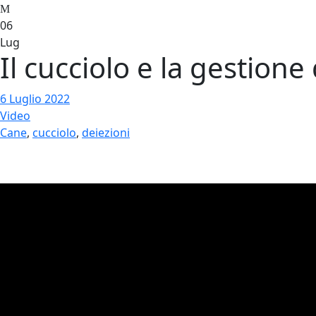
06
Lug
Il cucciolo e la gestione
6 Luglio 2022
Video
Cane
,
cucciolo
,
deiezioni