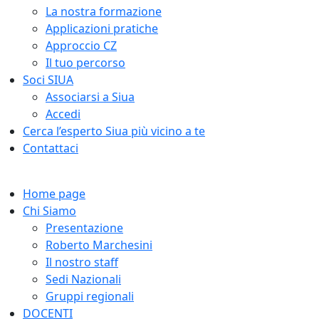
La nostra formazione
Applicazioni pratiche
Approccio CZ
Il tuo percorso
Soci SIUA
Associarsi a Siua
Accedi
Cerca l’esperto Siua più vicino a te
Contattaci
Home page
Chi Siamo
Presentazione
Roberto Marchesini
Il nostro staff
Sedi Nazionali
Gruppi regionali
DOCENTI