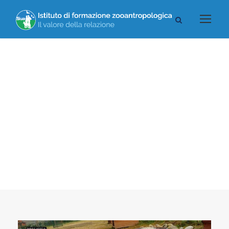
Caption aligned here
Blog Full Right
Sidebar With
Frame