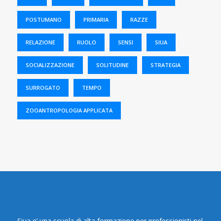
POSTUMANO
PRIMARIA
RAZZE
RELAZIONE
RUOLO
SENSI
SIUA
SOCIALIZZAZIONE
SOLITUDINE
STRATEGIA
SURROGATO
TEMPO
ZOOANTROPOLOGIA APPLICATA
Siua e’ una scuola di alta formazione per professionisti nel