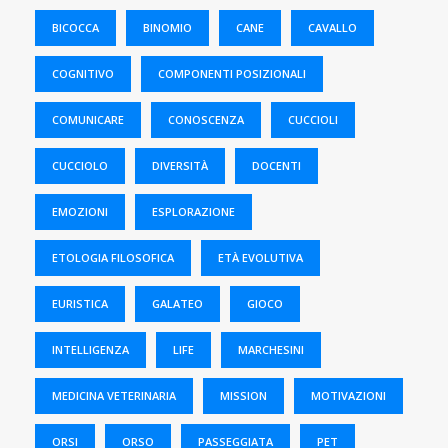
BICOCCA
BINOMIO
CANE
CAVALLO
COGNITIVO
COMPONENTI POSIZIONALI
COMUNICARE
CONOSCENZA
CUCCIOLI
CUCCIOLO
DIVERSITÀ
DOCENTI
EMOZIONI
ESPLORAZIONE
ETOLOGIA FILOSOFICA
ETÀ EVOLUTIVA
EURISTICA
GALATEO
GIOCO
INTELLIGENZA
LIFE
MARCHESINI
MEDICINA VETERINARIA
MISSION
MOTIVAZIONI
ORSI
ORSO
PASSEGGIATA
PET