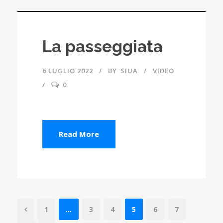
La passeggiata
6 LUGLIO 2022
BY
SIUA
VIDEO
0
Read More
1
…
3
4
5
6
7