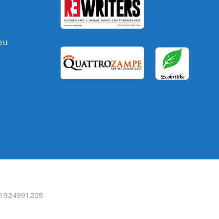
eu
F 01924991209