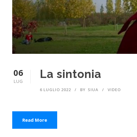
06
La sintonia
LUG
6 LUGLIO 2022
BY
SIUA
VIDEO
Read More