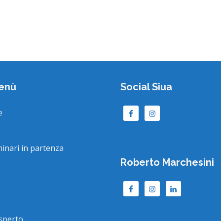
enù
Social Siua
e
minari in partenza
Roberto Marchesini
sperto